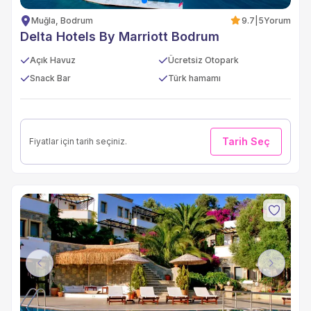
Muğla, Bodrum
9.7
|
5
Yorum
Delta Hotels By Marriott Bodrum
Açık Havuz
Ücretsiz Otopark
Snack Bar
Türk hamamı
Tarih Seç
Fiyatlar için tarih seçiniz.
Previous
Next