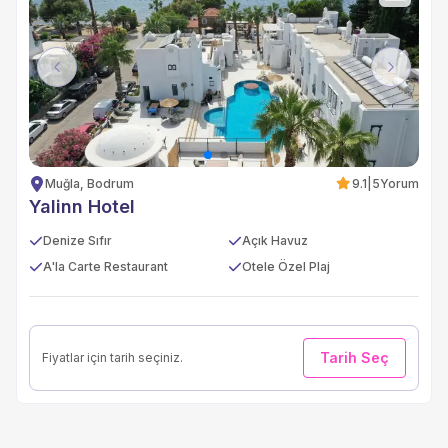
Previous
Next
Muğla, Bodrum
9.1
|
5
Yorum
Yalinn Hotel
Denize Sıfır
Açık Havuz
A'la Carte Restaurant
Otele Özel Plaj
Tarih Seç
Fiyatlar için tarih seçiniz.