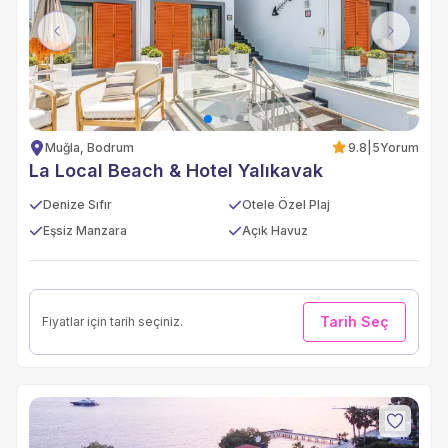
Previous
Next
Muğla, Bodrum
9.8
|
5
Yorum
La Local Beach & Hotel Yalıkavak
Denize Sıfır
Otele Özel Plaj
Eşsiz Manzara
Açık Havuz
Tarih Seç
Fiyatlar için tarih seçiniz.