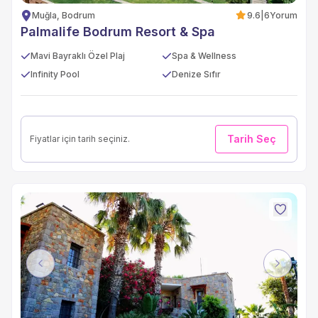
Muğla, Bodrum
9.6
|
6
Yorum
Palmalife Bodrum Resort & Spa
Mavi Bayraklı Özel Plaj
Spa & Wellness
Infinity Pool
Denize Sıfır
Tarih Seç
Fiyatlar için tarih seçiniz.
Previous
Next