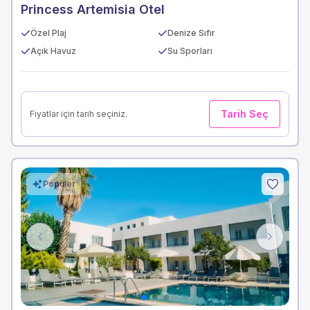
Princess Artemisia Otel
Özel Plaj
Denize Sıfır
Açık Havuz
Su Sporları
Tarih Seç
Fiyatlar için tarih seçiniz.
Popüler
Previous
Next