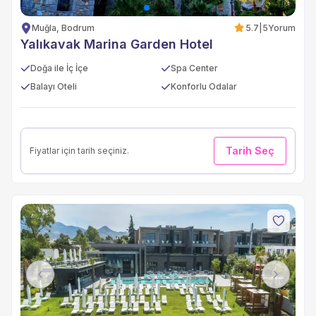
Muğla, Bodrum
5.7
|
5
Yorum
Yalıkavak Marina Garden Hotel
Doğa ile İç İçe
Spa Center
Balayı Oteli
Konforlu Odalar
Tarih Seç
Fiyatlar için tarih seçiniz.
Previous
Next