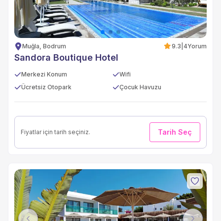
Muğla, Bodrum
9.3
|
4
Yorum
Sandora Boutique Hotel
Merkezi Konum
Wifi
Ücretsiz Otopark
Çocuk Havuzu
Tarih Seç
Fiyatlar için tarih seçiniz.
Previous
Next