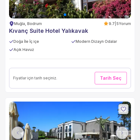
Muğla, Bodrum
9.7
|
5
Yorum
Kıvanç Suite Hotel Yalıkavak
Doğa İle İç içe
Modern Dizayn Odalar
Açık Havuz
Tarih Seç
Fiyatlar için tarih seçiniz.
Previous
Next