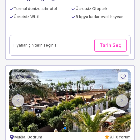
Termal denize sıfır otel
Ücretsiz Otopark
Ücretsiz Wi-fi
8 kgya kadar evcil hayvan
Tarih Seç
Fiyatlar için tarih seçiniz.
Popüler
Previous
Next
Muğla, Bodrum
9.1
|
6
Yorum