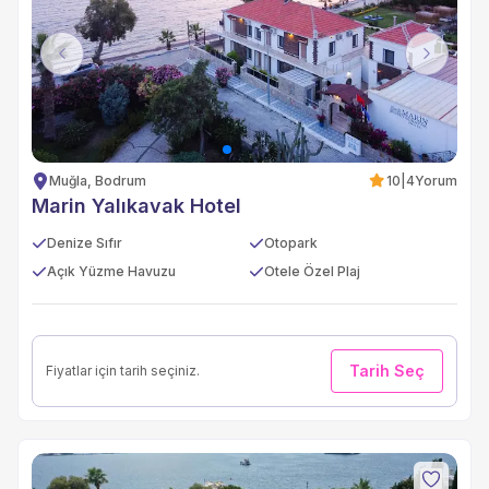
Previous
Next
Muğla, Bodrum
10
|
4
Yorum
Marin Yalıkavak Hotel
Denize Sıfır
Otopark
Açık Yüzme Havuzu
Otele Özel Plaj
Tarih Seç
Fiyatlar için tarih seçiniz.