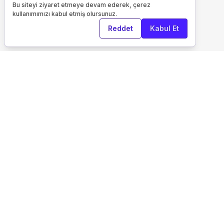
Bu siteyi ziyaret etmeye devam ederek, çerez
kullanımımızı kabul etmiş olursunuz.
Reddet
Kabul Et
Kurumsal
Keşfet
Otelfiyat Hakkında
İletişim