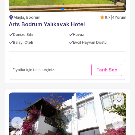
Muğla, Bodrum
9.7
|
4
Yorum
Arts Bodrum Yalıkavak Hotel
Denize Sıfır
Havuz
Balayı Oteli
Evcil Hayvan Dostu
Tarih Seç
Fiyatlar için tarih seçiniz.
Previous
Next