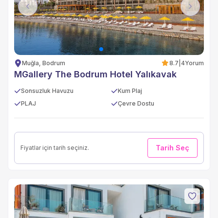
Previous
Next
Muğla, Bodrum
8.7
|
4
Yorum
MGallery The Bodrum Hotel Yalıkavak
Sonsuzluk Havuzu
Kum Plaj
PLAJ
Çevre Dostu
Tarih Seç
Fiyatlar için tarih seçiniz.