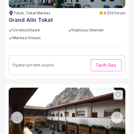
Tokat, Tokat Merkez
9.1
|
12
Yorum
Grand Alin Tokat
ÜcretsizOtoark
Kablosuz İnternet
Merkezi Konum
Tarih Seç
Fiyatlar için tarih seçiniz.
Previous
Next