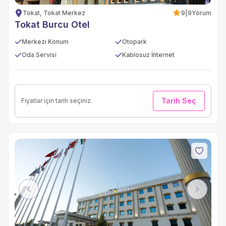
Tokat, Tokat Merkez
9
|
9
Yorum
Tokat Burcu Otel
Merkezi Konum
Otopark
Oda Servisi
Kablosuz İnternet
Tarih Seç
Fiyatlar için tarih seçiniz.
Previous
Next