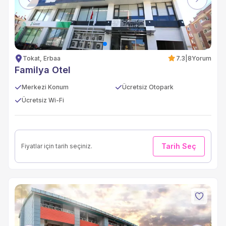
Previous
Next
Tokat, Erbaa
7.3
|
8
Yorum
Familya Otel
Merkezi Konum
Ücretsiz Otopark
Ücretsiz Wi-Fi
Tarih Seç
Fiyatlar için tarih seçiniz.