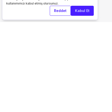
kullanımımızı kabul etmiş olursunuz.
Reddet
Kabul Et
Kurumsal
Keşfet
Otelfiyat Hakkında
İletişim