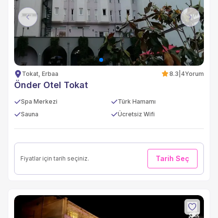
Previous
Next
Tokat, Erbaa
8.3
|
4
Yorum
Önder Otel Tokat
Spa Merkezi
Türk Hamamı
Sauna
Ücretsiz Wifi
Tarih Seç
Fiyatlar için tarih seçiniz.