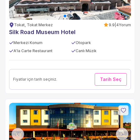
Tokat, Tokat Merkez
9.9
|
4
Yorum
Silk Road Museum Hotel
Merkezi Konum
Otopark
A'la Carte Restaurant
Canlı Müzik
Tarih Seç
Fiyatlar için tarih seçiniz.
Previous
Next