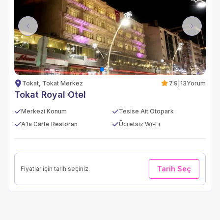
Previous
Next
Tokat, Tokat Merkez
7.9
|
13
Yorum
Tokat Royal Otel
Merkezi Konum
Tesise Ait Otopark
A'la Carte Restoran
Ücretsiz Wi-Fi
Tarih Seç
Fiyatlar için tarih seçiniz.