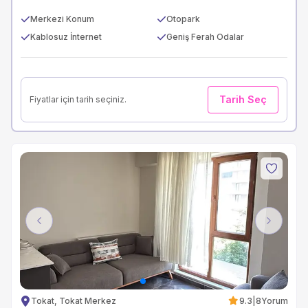
Merkezi Konum
Otopark
Kablosuz İnternet
Geniş Ferah Odalar
Tarih Seç
Fiyatlar için tarih seçiniz.
Previous
Next
Tokat, Tokat Merkez
9.3
|
8
Yorum