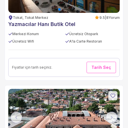
Tokat, Tokat Merkez
9.5
|
8
Yorum
Yazmacılar Hanı Butik Otel
Merkezi Konum
Ücretsiz Otopark
Ücretsiz Wifi
A'la Carte Restoran
Tarih Seç
Fiyatlar için tarih seçiniz.
Previous
Next