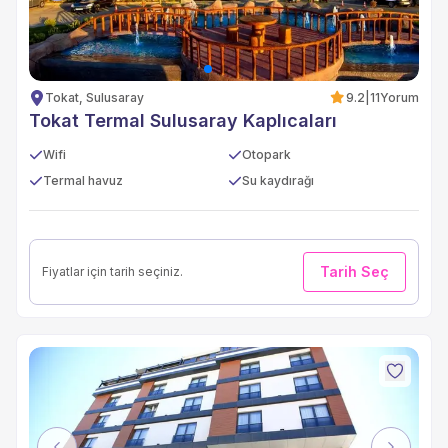
Tokat, Sulusaray
9.2
|
11
Yorum
Tokat Termal Sulusaray Kaplıcaları
Wifi
Otopark
Termal havuz
Su kaydırağı
Tarih Seç
Fiyatlar için tarih seçiniz.