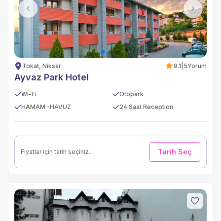
Previous
Next
Tokat, Niksar
9.1
|
5
Yorum
Ayvaz Park Hotel
Wi-Fi
Otopark
HAMAM -HAVUZ
24 Saat Reception
Tarih Seç
Fiyatlar için tarih seçiniz.