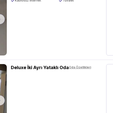
Kablosuz İnternet
Tuvalet
Next
Deluxe İki Ayrı Yataklı Oda
Oda Özellikleri
Next