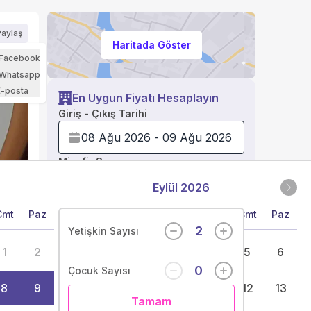
Paylaş
Haritada Göster
 Yorum
Facebook
Whatsapp
E-posta
En Uygun Fiyatı Hesaplayın
Giriş - Çıkış Tarihi
Misafir Sayısı
Eylül 2026
Cmt
Paz
Pzt
Sal
Çar
Per
Cum
Cmt
Paz
Fiyat Hesapla
2
Yetişkin Sayısı
1
2
1
2
3
4
5
6
(
61
)
0
Çocuk Sayısı
8
9
7
8
9
10
11
12
13
Tamam