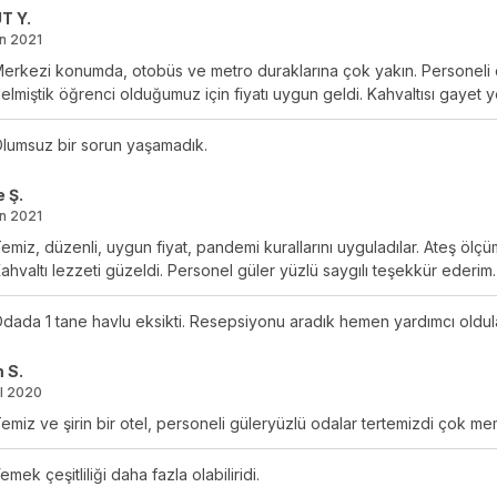
T Y.
an 2021
erkezi konumda, otobüs ve metro duraklarına çok yakın. Personeli ç
elmiştik öğrenci olduğumuz için fiyatı uygun geldi. Kahvaltısı gayet ye
lumsuz bir sorun yaşamadık.
 Ş.
an 2021
emiz, düzenli, uygun fiyat, pandemi kurallarını uyguladılar. Ateş öl
ahvaltı lezzeti güzeldi. Personel güler yüzlü saygılı teşekkür ederim.
dada 1 tane havlu eksikti. Resepsiyonu aradık hemen yardımcı oldula
 S.
ül 2020
emiz ve şirin bir otel, personeli güleryüzlü odalar tertemizdi çok me
emek çeşitliliği daha fazla olabiliridi.