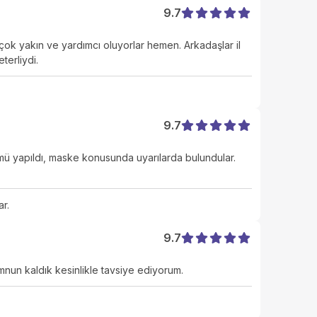
9.7
ok yakın ve yardımcı oluyorlar hemen. Arkadaşlar il
terliydi.
9.7
çümü yapıldı, maske konusunda uyarılarda bulundular.
r.
9.7
mnun kaldık kesinlikle tavsiye ediyorum.