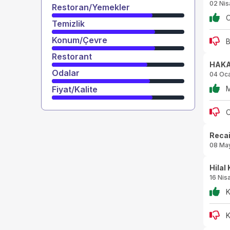
02 Ni
Restoran/Yemekler
O
Temizlik
Konum/Çevre
B
Restorant
HAKA
Odalar
04 Oc
Fiyat/Kalite
M
O
Reca
08 Ma
Hilal
16 Nis
K
K