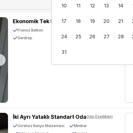
10
11
12
13
14
Ekonomik Tek Kişilik Oda
17
18
19
20
21
Oda Özellikleri
Fransız Balkon
Emanet Kasası
24
25
26
27
28
Gardrop
Kablosuz İnternet
31
Next
İki Ayrı Yataklı Standart Oda
Oda Özellikleri
Ücretsiz Banyo Malzemesi
Minibar