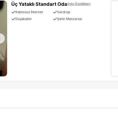
Üç Yataklı Standart Oda
Oda Özellikleri
Kablosuz İnternet
Gardrop
Duşakabin
Şehir Manzarası
Next