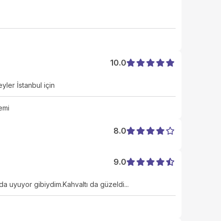
10.0
ler İstanbul için
emi
8.0
9.0
a uyuyor gibiydim.Kahvaltı da güzeldi...