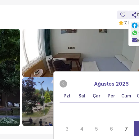
7.6
|
10
Ağustos 2026
Pzt
Sal
Çar
Per
Cum
Tümünü Gör
3
4
5
6
7