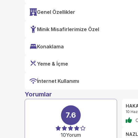
Genel Özellikler
Minik Misafirlerimize Özel
Konaklama
Yeme & İçme
İnternet Kullanımı
Yorumlar
HAKA
10 Haz
7.6
O
NAZL
10
Yorum