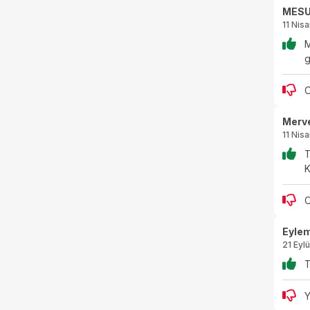
MESU
11 Nis
M
g
O
Merve
11 Nis
T
K
O
Eylem
21 Eyl
T
Y