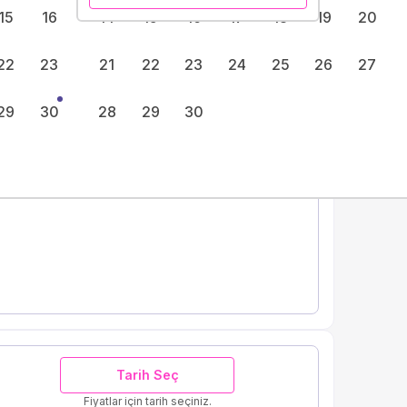
15
16
14
15
16
17
18
19
20
22
23
21
22
23
24
25
26
27
Tarih Seç
Fiyatlar için tarih seçiniz.
29
30
28
29
30
Tarih Seç
Fiyatlar için tarih seçiniz.