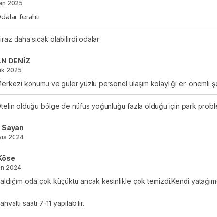
san 2025
dalar ferahtı
iraz daha sıcak olabilirdi odalar
N DENİZ
ak 2025
erkezi konumu ve güler yüzlü personel ulaşım kolaylığı en önemli şey
telin olduğu bölge de nüfus yoğunluğu fazla olduğu için park probl
i Sayan
yıs 2024
 Köse
an 2024
aldığım oda çok küçüktü ancak kesinlikle çok temizdi.Kendi yatağımd
ahvaltı saati 7-11 yapılabilir.