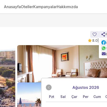
Anasayfa
Oteller
Kampanyalar
Hakkımızda
8.0
|
276 
Ağustos 2026
Pzt
Sal
Çar
Per
Cum