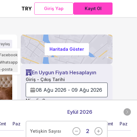
TRY
Giriş Yap
Kayıt Ol
Paylaş
Haritada Göster
Yorum
Facebook
Whatsapp
E-posta
En Uygun Fiyatı Hesaplayın
Giriş - Çıkış Tarihi
Misafir Sayısı
Eylül 2026
Cmt
Paz
Pzt
Sal
Çar
Per
Cum
Cmt
Paz
Fiyat Hesapla
2
Yetişkin Sayısı