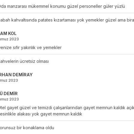
da manzarası mükemmel konumu güzel personeller güler yüzlü
abah kahvaltısında patates kızartaması yok yemekler güzel ama biraz
AM KOL
mmuz 2023
enize sıfır yakınlık ve yemekler
ahvelerin ücretsiz olması
RHAN DEMİRAY
mmuz 2023
Ü DEMİR
mmuz 2023
tel gayet güzel ve temizdi çalışanlarından gayet memnun kaldık aç
esinlikle alakası yok gayet memnun kaldık
orunsuz bir konaklama oldu