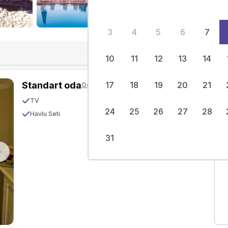
Tümünü Gör
(
3
4
5
6
7
10
11
12
13
14
Standart oda
17
18
19
20
21
Oda Özellikleri
TV
Kablosuz İnternet
24
25
26
27
28
Havlu Seti
Deniz Manzarası
31
Next