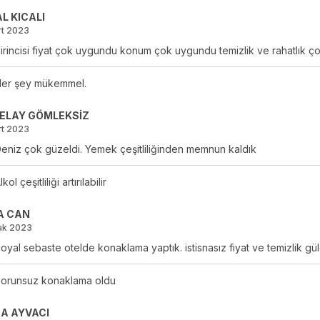
L KICALI
rt 2023
irincisi fiyat çok uygundu konum çok uygundu temizlik ve rahatlık çok
er şey mükemmel.
ELAY GÖMLEKSİZ
rt 2023
eniz çok güzeldi. Yemek çeşitliliğinden memnun kaldık
lkol çeşitliliği artırılabilir
A CAN
ak 2023
oyal sebaste otelde konaklama yaptık. istisnasız fiyat ve temizlik güle
orunsuz konaklama oldu
A AYVACI