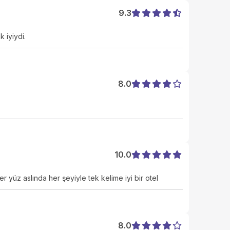
9.3
 iyiydi.
8.0
10.0
r yüz aslında her şeyiyle tek kelime iyi bir otel
8.0