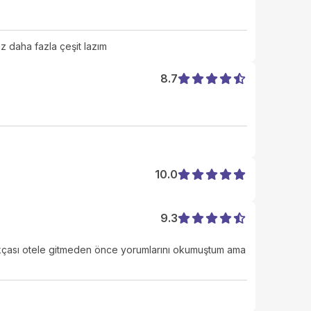
 daha fazla çeşit lazım
8.7
10.0
9.3
ıkçası otele gitmeden önce yorumlarını okumuştum ama