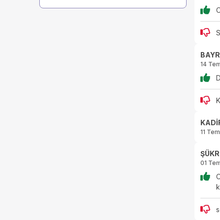
O
S
BAYR
14 Te
D
K
KADİ
11 Te
ŞÜKR
01 Te
O
k
s