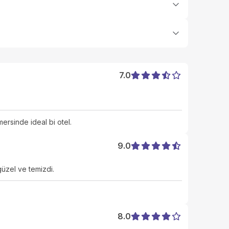
7.0
ersinde ideal bi otel.
9.0
güzel ve temizdi.
8.0