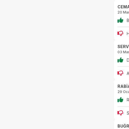
CEMA
20 Ma
B
H
SERV
03 Ma
D
A
RABİ
29 Oc
R
S
BUĞR