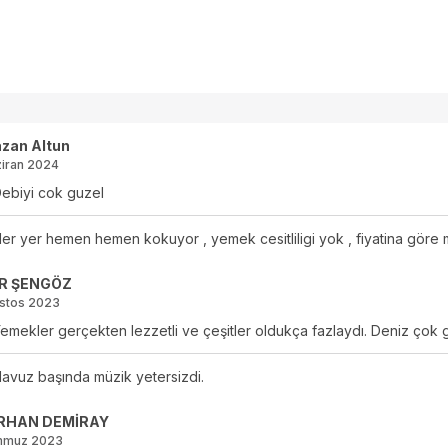
zan Altun
iran 2024
ebiyi cok guzel
er yer hemen hemen kokuyor , yemek cesitliligi yok , fiyatina göre m
R ŞENGÖZ
stos 2023
emekler gerçekten lezzetli ve çeşitler oldukça fazlaydı. Deniz çok 
avuz başında müzik yetersizdi.
RHAN DEMİRAY
mmuz 2023