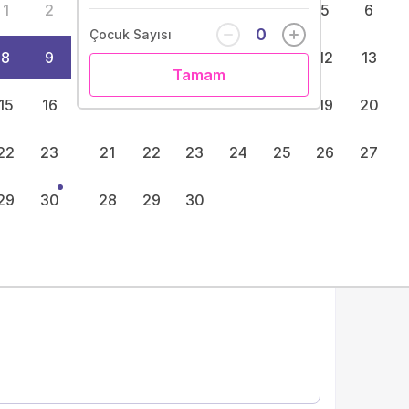
1
2
1
2
3
4
5
6
34
)
0
Çocuk Sayısı
8
9
7
8
9
10
11
12
13
Tamam
15
16
14
15
16
17
18
19
20
22
23
21
22
23
24
25
26
27
Tarih Seç
Fiyatlar için tarih seçiniz.
29
30
28
29
30