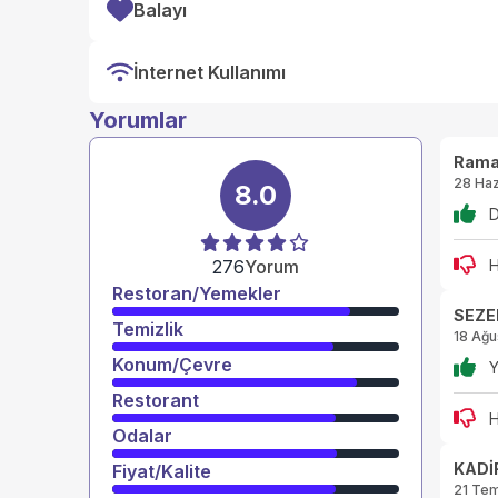
Balayı
İnternet Kullanımı
Yorumlar
Rama
28 Haz
8.0
D
276
Yorum
H
Restoran/Yemekler
SEZE
Temizlik
18 Ağu
Konum/Çevre
Y
Restorant
H
Odalar
KADİ
Fiyat/Kalite
21 Te