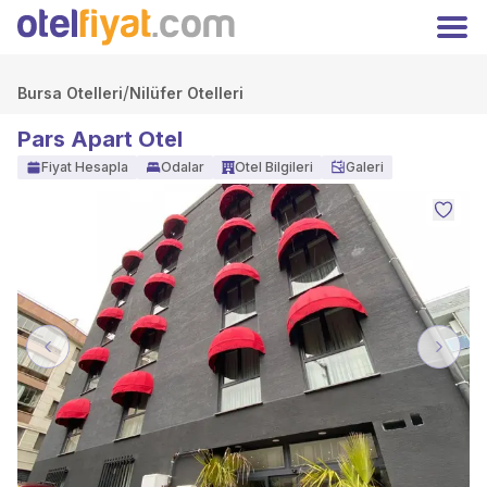
Hoşgeldiniz
Kapat
Üyelere özel fiyatları kaçırmayın!
Giriş
/
Kayıt Ol
Bursa Otelleri
Nilüfer Otelleri
Yap
Pars Apart Otel
TRY
Türk Lirası
Fiyat Hesapla
Odalar
Otel Bilgileri
Galeri
Anasayfa
Oteller
Kampanyalar
Hakkımızda
İletişim
Otelinizi Ekleyin
Extranet Girişi
Facebook
Previous
Next
Instagram