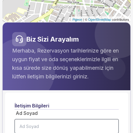
Pigeon
|
©
OpenStreetMap
contributors
Biz Sizi Arayalım
Merhaba, Rezervasyon tarihlerinize göre en
uygun fiyat ve oda seçeneklerimizle ilgili en
kısa sürede size dönüş yapabilmemiz için
lütfen iletişim bilgilerinizi giriniz.
İletişim Bilgileri
Ad Soyad