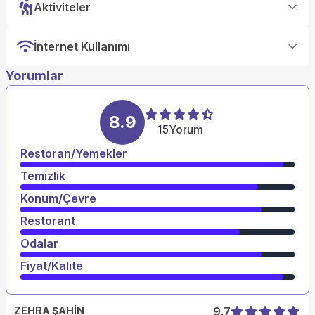
Aktiviteler
İnternet Kullanımı
Yorumlar
8.9
15
Yorum
Restoran/Yemekler
Temizlik
Konum/Çevre
Restorant
Odalar
Fiyat/Kalite
ZEHRA ŞAHİN
9.7