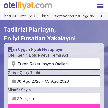
Hoşgeldiniz
Kapat
Üyelere özel fiyatları kaçırmayın!
İdeal Tur Turizm Tic. A. Ş. - İdeal Tur Seyahat Acentası Belge No:3304
Giriş
Kayıt Ol
Yap
Tatilinizi Planlayın,
TRY
Türk Lirası
En İyi Fırsatları Yakalayın!
Anasayfa
Oteller
En Uygun Fiyatı Hesaplayın
Kampanyalar
Hakkımızda
Otel, Şehir, Bölge veya Tema Adı
İletişim
Erken Rezervasyon Otelleri
Otelinizi Ekleyin
Extranet Girişi
Giriş - Çıkış Tarihi
Facebook
Instagram
Misafir Sayısı