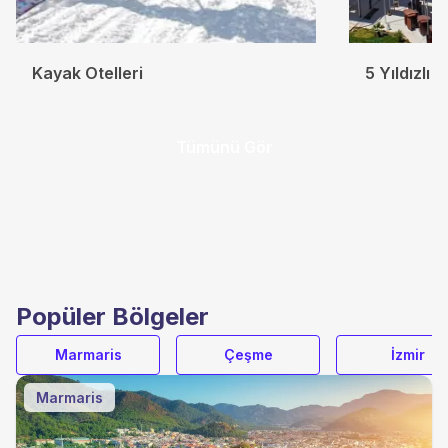
Kayak Otelleri
5 Yıldızlı O
Tümünü Gör
Popüler Bölgeler
Marmaris
Çeşme
İzmir
Marmaris