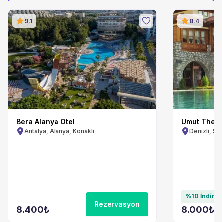
9.1
8.4
Bera Alanya Otel
Umut Therm
Antalya, Alanya, Konaklı
Denizli, S
%0 İndirim
%10 İndiri
Rezervasyon
8.400
₺
8.000
₺