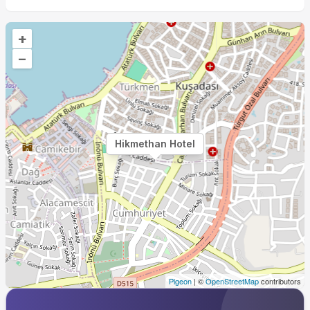
+
–
Hikmethan Hotel
Pigeon
|
©
OpenStreetMap
contributors