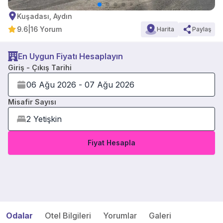
Kuşadası, Aydın
9.6
|
16 Yorum
Harita
Paylaş
En Uygun Fiyatı Hesaplayın
Giriş - Çıkış Tarihi
Misafir Sayısı
Fiyat Hesapla
Odalar
Otel Bilgileri
Yorumlar
Galeri