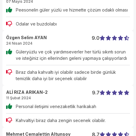
07 Mayıs 2024
Peesonelin güler yüzlü ve hizmette çözüm odaklı olması
Odalar ve buzdolabı
Özgen Selim AYAN
9.0
24 Nisan 2024
Güleryüzlu ve çok yardımseverler her türlü sıkıntı sorun
ve isteğiniz için ellerinden geleni yapmaya çalışıyorlardı
Biraz daha kahvaltı iyi olabilir sadece birde günlük
temizlik daha iyi bir seçenek olabilir
ALİ RIZA ARIKAN-2
9.7
11 Şubat 2024
Personal iletişimi venezaketlik harikakah
Kahvaltiyi biraz daha zengin secenek olabilir.
Mehmet Cemalettin Altunsoy
8.7