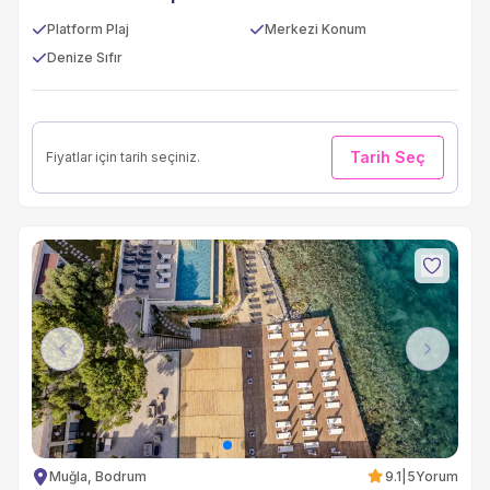
Platform Plaj
Merkezi Konum
Denize Sıfır
Tarih Seç
Fiyatlar için tarih seçiniz.
Previous
Next
Muğla, Bodrum
9.1
|
5
Yorum