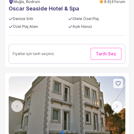
Muğla, Bodrum
8.9
|
4
Yorum
Oscar Seaside Hotel & Spa
Denize Sıfır
Otele Özel Plaj
Özel Plaj Alanı
Açık Havuz
Tarih Seç
Fiyatlar için tarih seçiniz.
Previous
Next