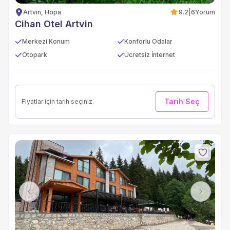
Artvin, Hopa
9.2
|
6
Yorum
Cihan Otel Artvin
Merkezi Konum
Konforlu Odalar
Otopark
Ücretsiz İnternet
Tarih Seç
Fiyatlar için tarih seçiniz.
Previous
Next