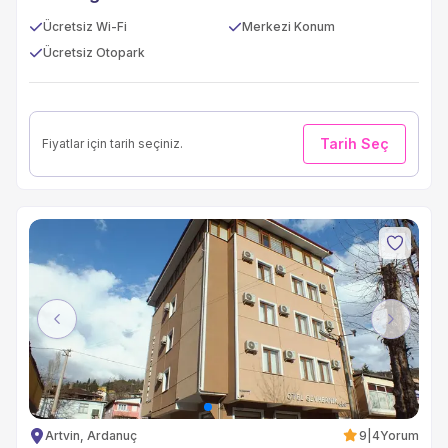
Ücretsiz Wi-Fi
Merkezi Konum
Ücretsiz Otopark
Tarih Seç
Fiyatlar için tarih seçiniz.
Previous
Next
Artvin, Ardanuç
9
|
4
Yorum