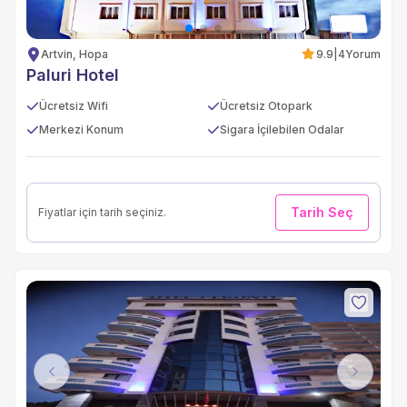
Artvin, Hopa
9.9
|
4
Yorum
Paluri Hotel
Ücretsiz Wifi
Ücretsiz Otopark
Merkezi Konum
Sigara İçilebilen Odalar
Tarih Seç
Fiyatlar için tarih seçiniz.
Previous
Next