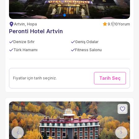
Artvin, Hopa
9.1
|
10
Yorum
Peronti Hotel Artvin
Denize Sıfır
Geniş Odalar
Türk Hamamı
Fitness Salonu
Tarih Seç
Fiyatlar için tarih seçiniz.
Previous
Next