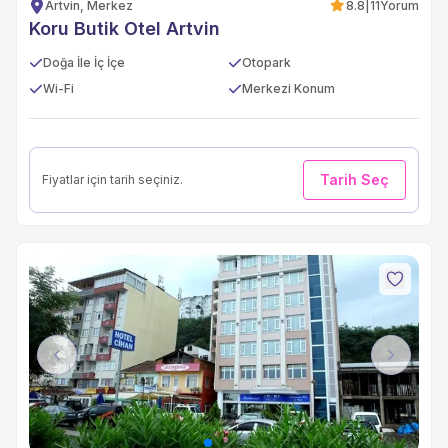
Artvin, Merkez
8.8
|
11
Yorum
Koru Butik Otel Artvin
Doğa İle İç İçe
Otopark
Wi-Fi
Merkezi Konum
Tarih Seç
Fiyatlar için tarih seçiniz.
Previous
Next