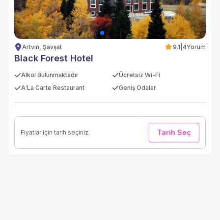
Artvin, Şavşat
9.1
|
4
Yorum
Black Forest Hotel
Alkol Bulunmaktadır
Ücretsiz Wi-Fi
A'La Carte Restaurant
Geniş Odalar
Tarih Seç
Fiyatlar için tarih seçiniz.