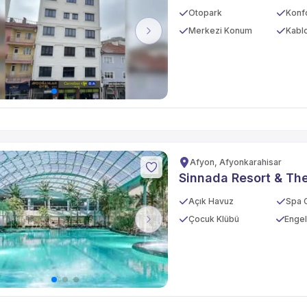
Otopark
Konf
Merkezi Konum
Kablo
vious
Next
Afyon, Afyonkarahisar
Sinnada Resort & Th
Açık Havuz
Spa 
Çocuk Klübü
vious
Next