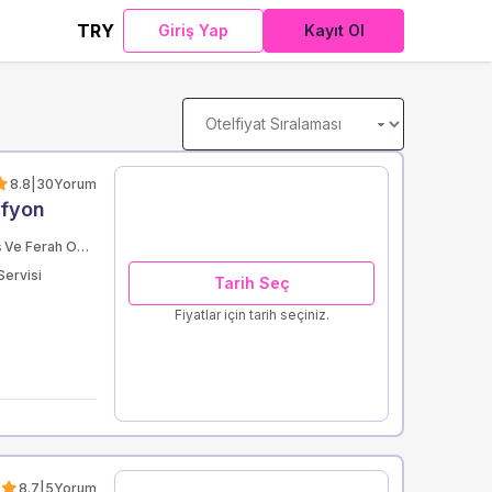
TRY
Giriş Yap
Kayıt Ol
8.8
|
30
Yorum
Afyon
Geniş Ve Ferah Odalar
Servisi
Tarih Seç
Fiyatlar için tarih seçiniz.
8.7
|
5
Yorum