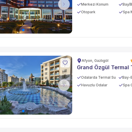
Merkezi Konum
vious
Next
Otopark
Spa 
Afyon, Gazlıgöl
Grand Özgül Termal T
Odalarda Termal Su
Havuzlu Odalar
Spa 
vious
Next