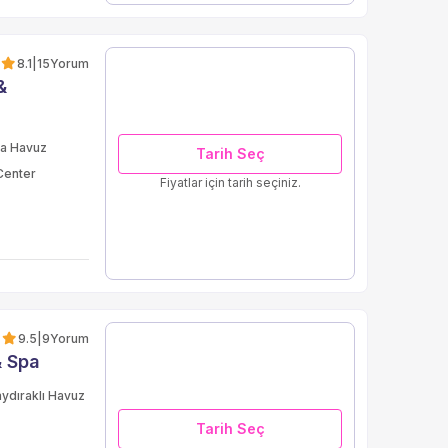
8.1
|
15
Yorum
&
a Havuz
Tarih Seç
Center
Fiyatlar için tarih seçiniz.
9.5
|
9
Yorum
& Spa
ydıraklı Havuz
Tarih Seç