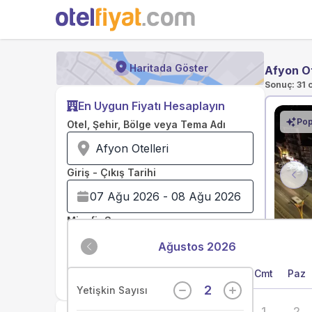
Haritada Göster
Afyon Ot
Sonuç: 31 
En Uygun Fiyatı Hesaplayın
Pop
Otel, Şehir, Bölge veya Tema Adı
Afyon Otelleri
Giriş - Çıkış Tarihi
Pre
Misafir Sayısı
Ağustos 2026
Pzt
Sal
Çar
Per
Cum
Cmt
Paz
Fiyat Hesapla
2
Yetişkin Sayısı
1
2