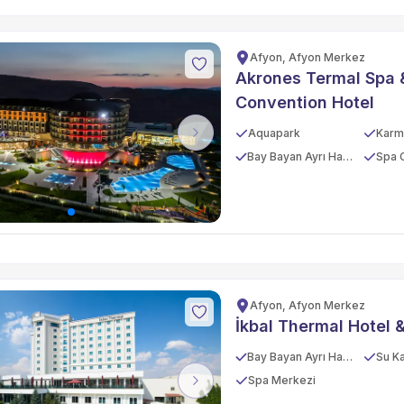
Afyon, Afyon Merkez
Akrones Termal Spa 
Convention Hotel
Aquapark
Karm
vious
Next
Bay Bayan Ayrı Havuz
Spa 
Afyon, Afyon Merkez
İkbal Thermal Hotel 
Bay Bayan Ayrı Havuz
Su Ka
Spa Merkezi
vious
Next