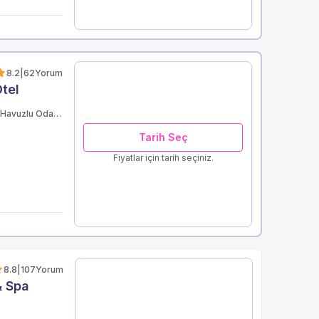
8.2
|
62
Yorum
Otel
Özel Havuzlu Odalar
Tarih Seç
Fiyatlar için tarih seçiniz.
8.8
|
107
Yorum
& Spa