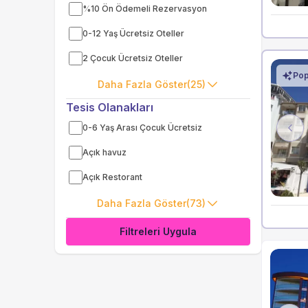
%10 Ön Ödemeli Rezervasyon
0-12 Yaş Ücretsiz Oteller
2 Çocuk Ücretsiz Oteller
Pop
Daha Fazla Göster
(25)
Tesis Olanakları
0-6 Yaş Arası Çocuk Ücretsiz
Pre
Açık havuz
Açık Restorant
Daha Fazla Göster
(73)
Filtreleri Uygula