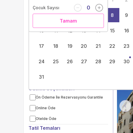
Pop
Filtreler
Sıfırla
0
Çocuk Sayısı
Bölge
3
4
5
6
7
8
9
Tamam
Pre
10
11
12
13
14
15
16
17
18
19
20
21
22
23
24
25
26
27
28
29
30
Fiyat Aralığı
31
-
Pop
Ödeme Seçenekleri
Ön Ödeme İle Rezervasyonu Garantile
Pre
Online Öde
Otelde Öde
Tatil Temaları