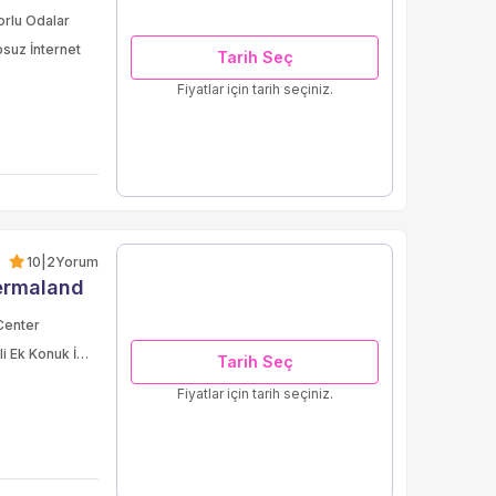
orlu Odalar
suz İnternet
Tarih Seç
Fiyatlar için tarih seçiniz.
10
|
2
Yorum
ermaland
Center
Engelli Ek Konuk İmkanlar
Tarih Seç
Fiyatlar için tarih seçiniz.