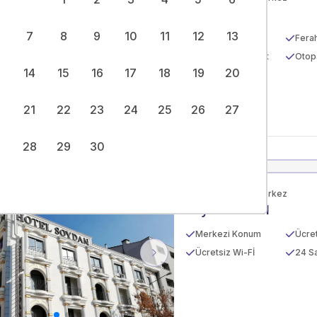
üler
Opium Hotel
7
8
9
10
11
12
13
Merkezi Konum
Fera
Kablosuz İnternet
Otop
vious
Next
14
15
16
17
18
19
20
21
22
23
24
25
26
27
28
29
30
Afyon, Afyon Merkez
üler
Soydan Hotel
Merkezi Konum
Ücre
Ücretsiz Wi-Fİ
24 Sa
vious
Next