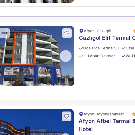
Afyon, Gazlıgöl
üler
Gazlıgöl Elit Termal 
Odalarda Termal Su
1+1 Apart Daireler
Wi-Fi
vious
Next
Afyon, Afyonkarahisar
Afyon Afbel Termal 
Hotel