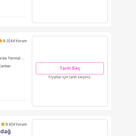
9.3
|
44
Yorum
Odalarda Termal Havuz
Center
Tarih Seç
Fiyatlar için tarih seçiniz.
9.9
|
4
Yorum
rdağ