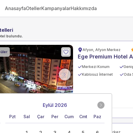
Anasayfa
Oteller
Kampanyalar
Hakkımızda
elleri
otel bulundu.
Afyon, Afyon Merkez
üler
Ege Premium Hotel 
Merkezi Konum
Kablosuz İnternet
Oda 
vious
Next
Eylül 2026
Pzt
Sal
Çar
Per
Cum
Cmt
Paz
1
2
3
4
5
Afyon, Afyon Merkez
6