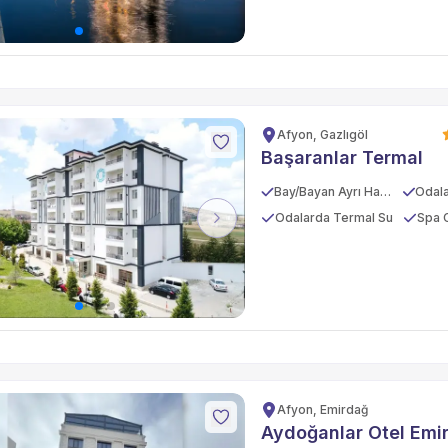
Afyon, Gazlıgöl
Başaranlar Termal
Bay/Bayan Ayrı Havuz
Odalarda Termal Su
Spa 
vious
Next
Afyon, Emirdağ
Aydoğanlar Otel Emi