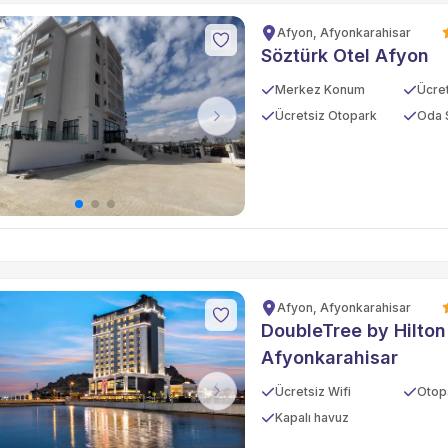
Afyon, Afyonkarahisar
Söztürk Otel Afyon
Merkez Konum
Ücret
Ücretsiz Otopark
Oda 
vious
Next
Afyon, Afyonkarahisar
DoubleTree by Hilton
Afyonkarahisar
Ücretsiz Wifi
Otop
vious
Next
Kapalı havuz