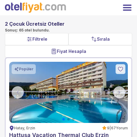
Hoşgeldiniz
Kapat
Üyelere özel fiyatları kaçırmayın!
2 Çocuk Ücretsiz Oteller
Giriş
Kayıt Ol
Yap
Sonuç: 65 otel bulundu.
Filtrele
Sırala
TRY
Türk Lirası
Anasayfa
Fiyat Hesapla
Oteller
Kampanyalar
Hakkımızda
Popüler
İletişim
Otelinizi Ekleyin
Extranet Girişi
Previous
Next
Facebook
Instagram
Hatay, Erzin
9
|
67
Yorum
Hattuşa Vacation Thermal Club Erzin