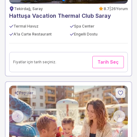
Tekirdağ, Saray
8.7
|
26
Yorum
Hattuşa Vacation Thermal Club Saray
Termal Havuz
Spa Center
A'la Carte Restaurant
Engelli Dostu
Tarih Seç
Fiyatlar için tarih seçiniz.
Popüler
Previous
Next