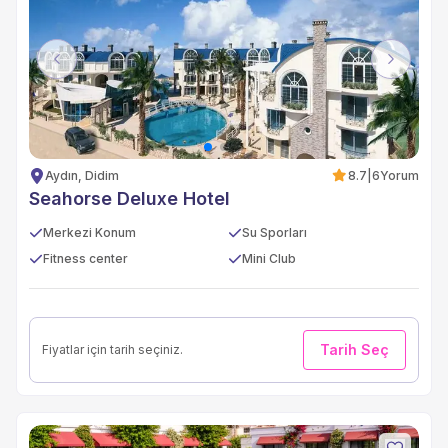
Previous
Next
Aydın, Didim
8.7
|
6
Yorum
Seahorse Deluxe Hotel
Merkezi Konum
Su Sporları
Fitness center
Mini Club
Tarih Seç
Fiyatlar için tarih seçiniz.