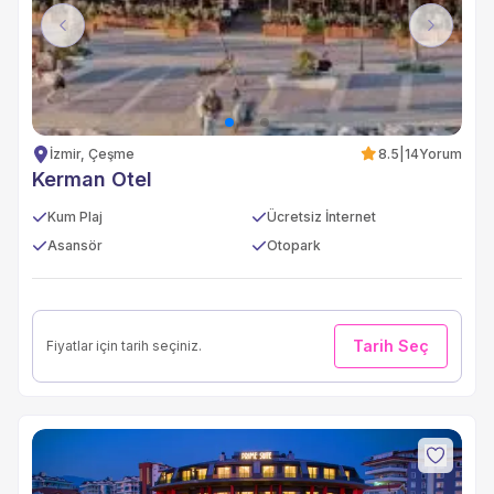
Previous
Next
İzmir, Çeşme
8.5
|
14
Yorum
Kerman Otel
Kum Plaj
Ücretsiz İnternet
Asansör
Otopark
Tarih Seç
Fiyatlar için tarih seçiniz.