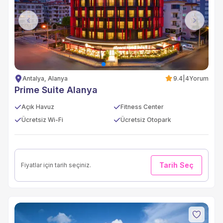
Previous
Next
Antalya, Alanya
9.4
|
4
Yorum
Prime Suite Alanya
Açık Havuz
Fitness Center
Ücretsiz Wi-Fi
Ücretsiz Otopark
Tarih Seç
Fiyatlar için tarih seçiniz.