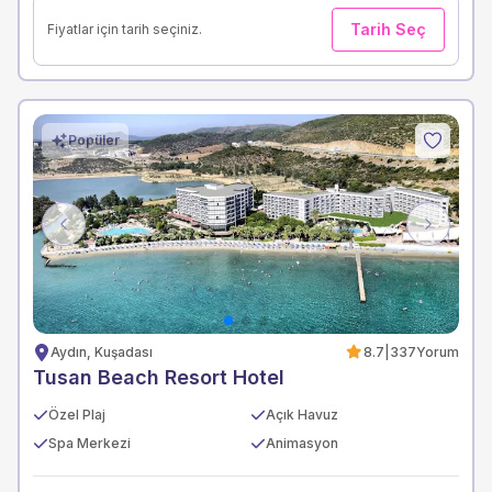
Tarih Seç
Fiyatlar için tarih seçiniz.
Popüler
Previous
Next
Aydın, Kuşadası
8.7
|
337
Yorum
Tusan Beach Resort Hotel
Özel Plaj
Açık Havuz
Spa Merkezi
Animasyon