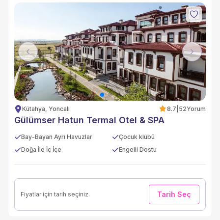
Previous
Next
Kütahya, Yoncalı
8.7
|
52
Yorum
Gülümser Hatun Termal Otel & SPA
Bay-Bayan Ayrı Havuzlar
Çocuk klübü
Doğa İle İç İçe
Engelli Dostu
Tarih Seç
Fiyatlar için tarih seçiniz.