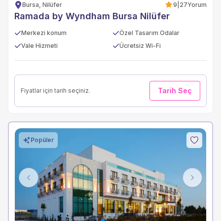
Bursa, Nilüfer
9
|
27
Yorum
Ramada by Wyndham Bursa Nilüfer
Merkezi konum
Özel Tasarım Odalar
Vale Hizmeti
Ücretsiz Wi-Fi
Tarih Seç
Fiyatlar için tarih seçiniz.
Popüler
Previous
Next