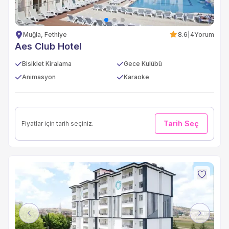
Muğla, Fethiye
8.6
|
4
Yorum
Aes Club Hotel
Bisiklet Kiralama
Gece Kulübü
Animasyon
Karaoke
Tarih Seç
Fiyatlar için tarih seçiniz.
Previous
Next