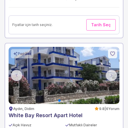
Tarih Seç
Fiyatlar için tarih seçiniz.
Popüler
Previous
Next
Aydın, Didim
9.8
|
6
Yorum
White Bay Resort Apart Hotel
Açık Havuz
Mutfaklı Daireler