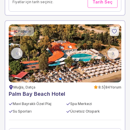
Tarih Seç
Fiyatlar için tarih seçiniz.
Popüler
Previous
Next
Muğla, Datça
8.5
|
84
Yorum
Palm Bay Beach Hotel
Mavi Bayraklı Özel Plaj
Spa Merkezi
Su Sporları
Ücretsiz Otopark