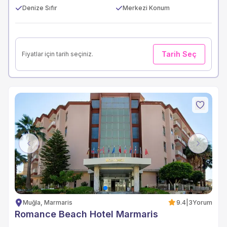
Denize Sıfır
Merkezi Konum
Tarih Seç
Fiyatlar için tarih seçiniz.
Previous
Next
Muğla, Marmaris
9.4
|
3
Yorum
Romance Beach Hotel Marmaris