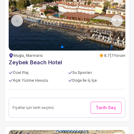
Previous
Next
Muğla, Marmaris
8.7
|
7
Yorum
Zeybek Beach Hotel
Özel Plaj
Su Sporları
Açık Yüzme Havuzu
Doğa İle İç İçe
Tarih Seç
Fiyatlar için tarih seçiniz.