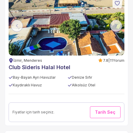
Previous
Next
İzmir, Menderes
7.8
|
11
Yorum
Club Sideris Halal Hotel
Bay-Bayan Ayrı Havuzlar
Denize Sıfır
Kaydıraklı Havuz
Alkolsüz Otel
Tarih Seç
Fiyatlar için tarih seçiniz.