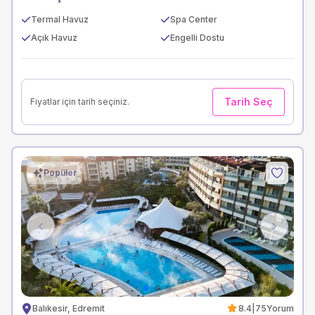
Termal Havuz
Spa Center
Açık Havuz
Engelli Dostu
Tarih Seç
Fiyatlar için tarih seçiniz.
Popüler
Previous
Next
Balıkesir, Edremit
8.4
|
75
Yorum