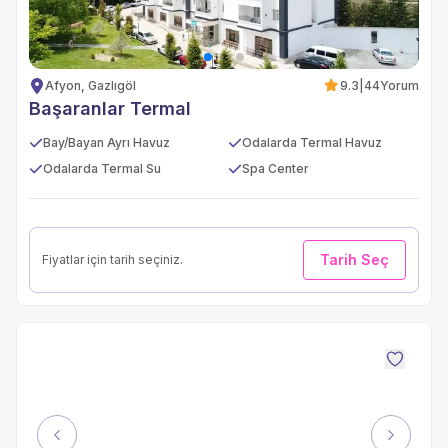
Afyon, Gazlıgöl
9.3
|
44
Yorum
Başaranlar Termal
Bay/Bayan Ayrı Havuz
Odalarda Termal Havuz
Odalarda Termal Su
Spa Center
Tarih Seç
Fiyatlar için tarih seçiniz.
Previous
Next