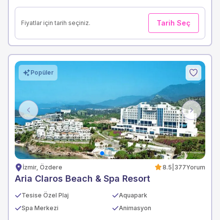
Tarih Seç
Fiyatlar için tarih seçiniz.
Popüler
Previous
Next
İzmir, Özdere
8.5
|
377
Yorum
Aria Claros Beach & Spa Resort
Tesise Özel Plaj
Aquapark
Spa Merkezi
Animasyon