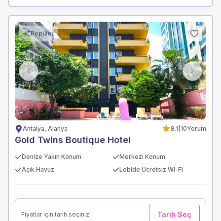
Popüler
Previous
Next
Antalya, Alanya
8.1
|
10
Yorum
Gold Twins Boutique Hotel
Denize Yakın Konum
Merkezi Konum
Açık Havuz
Lobide Ücretsiz Wi-Fi
Tarih Seç
Fiyatlar için tarih seçiniz.