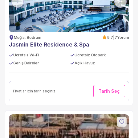
Previous
Next
Muğla, Bodrum
9.7
|
7
Yorum
Jasmin Elite Residence & Spa
Ücretsiz Wi-Fi
Ücretsiz Otopark
Geniş Daireler
Açık Havuz
Tarih Seç
Fiyatlar için tarih seçiniz.