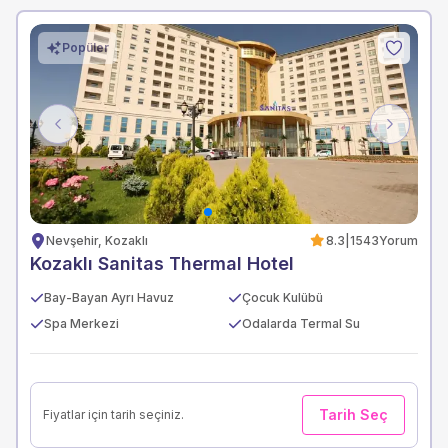
Popüler
Previous
Next
Nevşehir, Kozaklı
8.3
|
1543
Yorum
Kozaklı Sanitas Thermal Hotel
Bay-Bayan Ayrı Havuz
Çocuk Kulübü
Spa Merkezi
Odalarda Termal Su
Tarih Seç
Fiyatlar için tarih seçiniz.