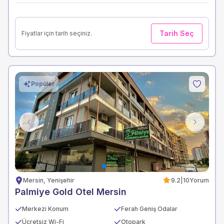
Tarih Seç
Fiyatlar için tarih seçiniz.
Popüler
Previous
Next
Mersin, Yenişehir
9.2
|
10
Yorum
Palmiye Gold Otel Mersin
Merkezi Konum
Ferah Geniş Odalar
Ücretsiz Wi-Fi
Otopark