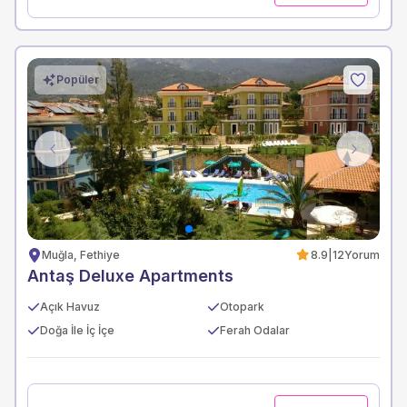
Popüler
Previous
Next
Muğla, Fethiye
8.9
|
12
Yorum
Antaş Deluxe Apartments
Açık Havuz
Otopark
Doğa İle İç İçe
Ferah Odalar